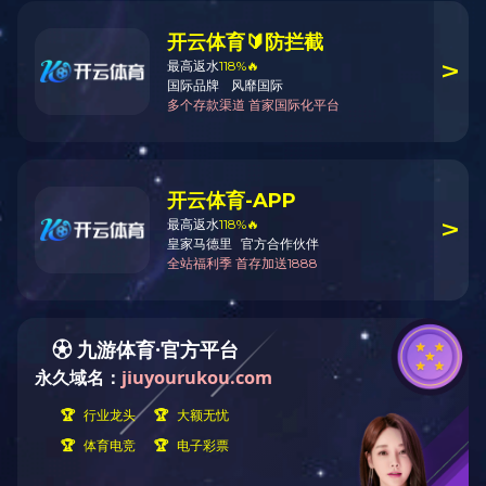
主页
>
球王会体育官方网站（中国）有限公司
>
锻件类
>
锻圆类
锻件类
锻圆类
锻台阶轴类
锻方坯类
精密铸造类