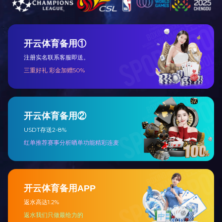
锻造
合金工具钢
合金结构钢
碳素工具钢
碳素钢
滚珠轴承钢
产品规格：
1.
: 250
800mm.
直径
~
2.
:
长度
根据客户需要
3.
: GB/T6402-91 C
探伤
4.
:EAF+LF+VD(
制造
退火
5.
:
,
包装细节
裸装
耐航